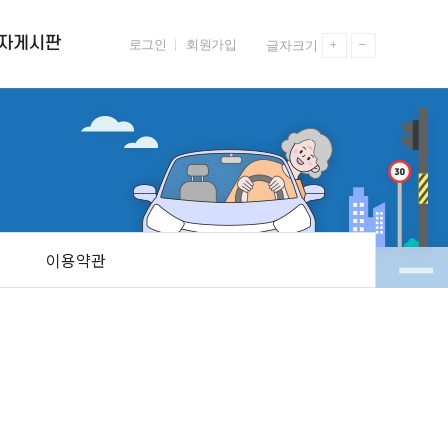
자게시판
로그인
회원가입
글자크기
시판
공지사항
참여게시판
교육 자료실
기존 활동사진
이용약관