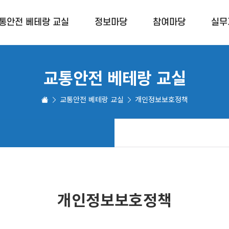
통안전 베테랑 교실
정보마당
참여마당
실무
교통안전 베테랑 교실
교통안전 표지판
보행교육 참여게
교통안전 베테랑 교실
개인정보보호정책
고령운전자 운전면허 정기적성(갱신)
나눔 서포터즈 
교통안전 정보
안전맵핑
참여자 교육교재
활동사진
사업홍보 및 참여자 교육영상
개인정보보호정책