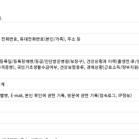
.
집 전화번호, 휴대전화번호(본인/가족), 주소 등
록일/등록장애명/등급/진단받은병원/보장구), 건강상황과 이력(출생전·후/성
격증명), 국민기초생활수급여부, 건강보험종류, 경제상황(근로소득/정부지원금
관계
별명, E-mail, 본인 확인에 관한 기록, 방문에 관한 기록(접속로그, IP정보)