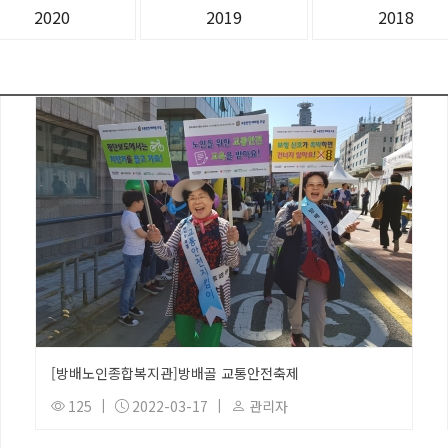
2020
2019
2018
[방배노인종합복지관]방배골 교통안전축제
125
|
2022-03-17
|
관리자