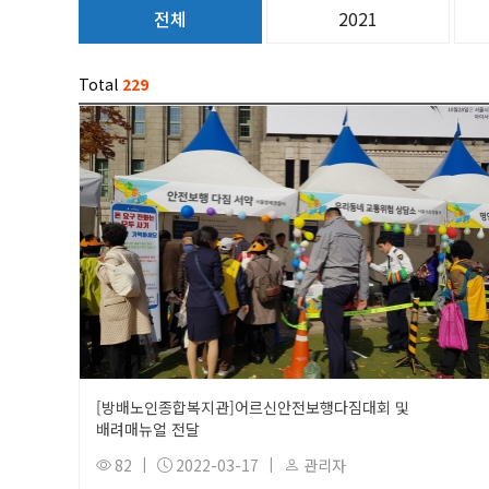
전체
2021
Total
229
[방배노인종합복지관]어르신안전보행다짐대회 및
배려매뉴얼 전달
82
|
2022-03-17
|
관리자