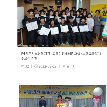
[남양주시노인복지관] 교통안전베테랑교실 (보행교육3기)
수료식 진행
32
|
2022-03-17
|
관리자