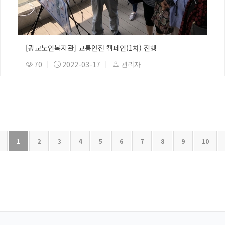
[광교노인복지관] 교통안전 캠페인(1차) 진행
70
|
2022-03-17
|
관리자
1
2
3
4
5
6
7
8
9
10