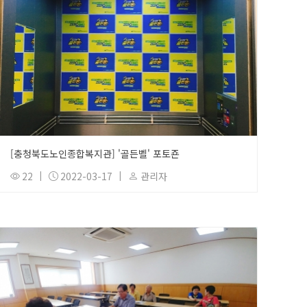
[충청북도노인종합복지관] '골든벨' 포토죤
22
|
2022-03-17
|
관리자