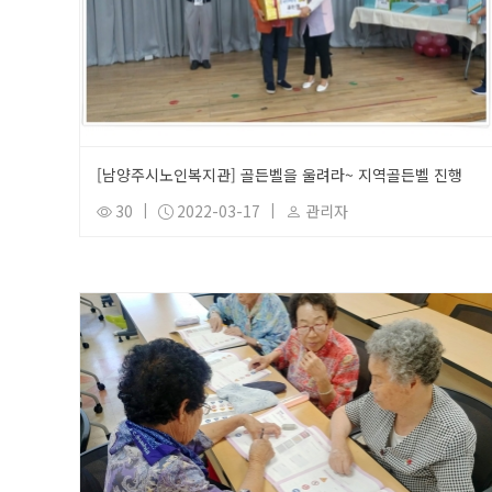
[남양주시노인복지관] 골든벨을 울려라~ 지역골든벨 진행
30
|
2022-03-17
|
관리자