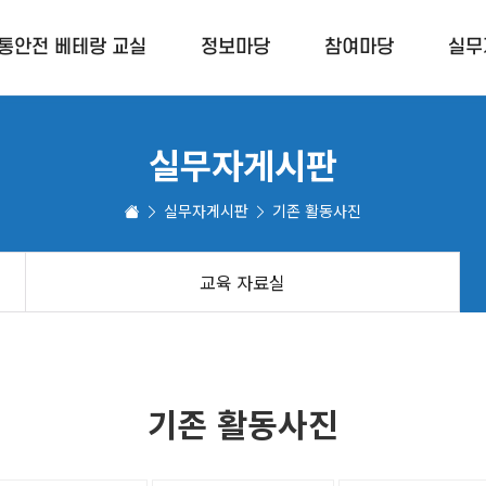
통안전 베테랑 교실
정보마당
참여마당
실무
실무자게시판
교통안전 표지판
보행교육 참여게
실무자게시판
기존 활동사진
고령운전자 운전면허 정기적성(갱신)
나눔 서포터즈 
교통안전 정보
안전맵핑
교육 자료실
참여자 교육교재
활동사진
사업홍보 및 참여자 교육영상
기존 활동사진