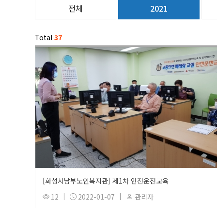
전체
2021
Total
37
[화성시남부노인복지관] 제1차 안전운전교육
12
|
2022-01-07
|
관리자