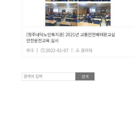
[청주내덕노인복지관] 2021년 교통안전베테랑교실
안전운전교육 실시
5
|
2022-01-07
|
관리자
검색어 입력