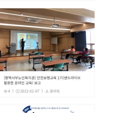
[평택서부노인복지관] 안전보행교육 1기(밴드라이브
활용한 온라인 교육) 보고
4
|
2022-01-07
|
관리자