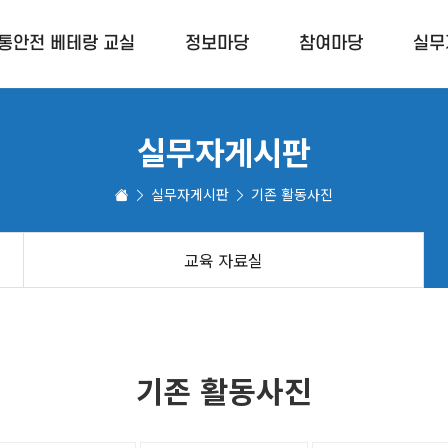
통안전 베테랑 교실
정보마당
참여마당
실무
실무자게시판
교통안전 표지판
보행교육 참여게
실무자게시판
기존 활동사진
고령운전자 운전면허 정기적성(갱신)
나눔 서포터즈 
교통안전 정보
안전맵핑
교육 자료실
참여자 교육교재
활동사진
사업홍보 및 참여자 교육영상
기존 활동사진